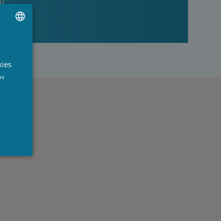
40
UTCH
RENCH
kies
NGLISH
us