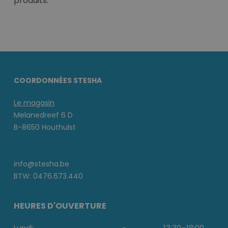
produits.
COORDONNÉES STESHA
Le magasin
Melanedreef 6 D
B-8650 Houthulst
info@stesha.be
BTW: 0476.673.440
HEURES D'OUVERTURE
Lundi:
-
13:30
-
18:00