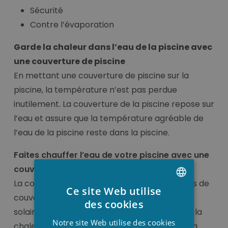
Sécurité
Contre l’évaporation
Garde la chaleur dans l’eau de la piscine avec
une couverture de piscine
En mettant une couverture de piscine sur la
piscine, la température n’est pas perdue
inutilement. La couverture de la piscine repose sur
l’eau et assure que la température agréable de
l’eau de la piscine reste dans la piscine.
Faites chauffer l’eau de votre piscine avec une
couverture de piscine
La couleur (bleu foncé) et matériau des voiles de
Ce site Web utilise
couverture attirent le soleil. Surtout une voile
DUTCH
des cookies
solaire ou bien appelé bâche à bulles prends la
FRENCH
Notre site Web utilise des cookies
chaleur du soleil sur lui et le passe à l’eau de la