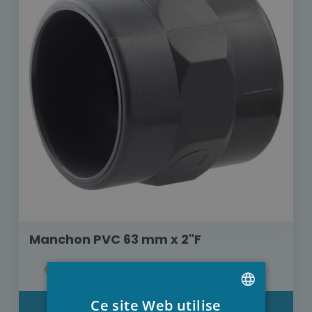
Manchon PVC 63 mm x 2"F
€ 6,30
Ce site Web utilise
DÉTAIL