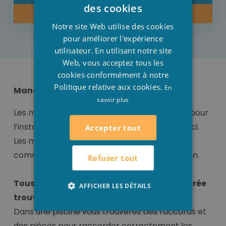
DUTCH
des cookies
ACHETER MAINTENANT
FRENCH
Notre site Web utilise des cookies
ENGLISH
pour améliorer l'expérience
utilisateur. En utilisant notre site
Web, vous acceptez tous les
cookies conformément à notre
Politique relative aux cookies.
En
Manchon/ manchon mixte
savoir plus
Les meilleurs manchons et manchons mixte pour
l’installation de votre piscine vous trouverez ici.
Accepter tout
Les manchons/ manchons mixte sont idéal
comme matériaux idéal pour votre installation.
Refuser tout
Tous les raccords pour votre piscine intégrée
AFFICHER LES DÉTAILS
trouvez- vous ici !
Dans une piscine vous trouverez des raccords et
des pièces pour raccorder correctement les