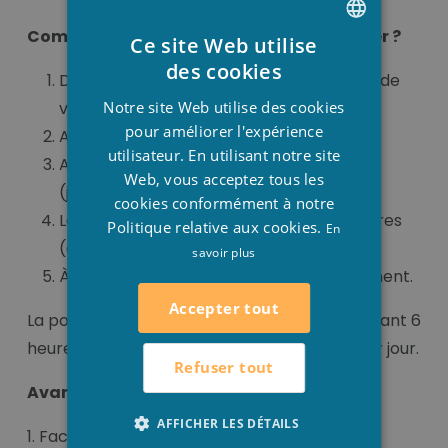
Comment utiliser le produit Puripool Super ?
Ce site Web utilise
DUTCH
des cookies
D’abord il faut enlever toutes les saletés de
FRENCH
Notre site Web utilise des cookies
votre piscine.
ENGLISH
pour améliorer l'expérience
Ajoutez un Chlore choc.
utilisateur. En utilisant notre site
Ajoutez 24 heures plus tard le Puripool
Web, vous acceptez tous les
(jusqu’a 1 litre dans 40m³).
cookies conformément à notre
Laissez la pompe tourner au moins 3 heures
Politique relative aux cookies.
En
(ceci pour une distribution uniforme).
savoir plus
À la fin de janvier il faut refaire ce traitement.
Accepter tout
La pompe de circulation laisser tourner pendant 6
heures par jour et quand il gèle 24 heures par jour.
Refuser tout
Avantages
AFFICHER LES DÉTAILS
1. Facilite l'ouverture du bassin au printemps.