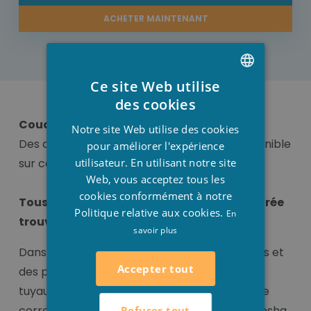
ACHETER MAINTENANT
Ce site Web utilise
DUTCH
des cookies
FRENCH
Coude en pvc
Notre site Web utilise des cookies
Des courbes en PVC de 90° ou 45° sont disponible
ENGLISH
pour améliorer l'expérience
utilisateur. En utilisant notre site
sur cette page
Web, vous acceptez tous les
cookies conformément à notre
Tous les raccords pour votre piscine intégrée
Politique relative aux cookies.
En
trouvez- vous ici !
savoir plus
Dans une piscine vous trouverez des raccords et
Accepter tout
des pièces pour raccorder correctement les
tuyaux de la piscine. Tous les liens pour le faire
correctement peuvent être trouvés chez Stesha
Refuser tout