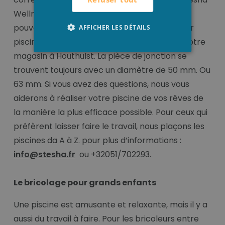
Wellness pour un prix très compétitif. Vous
pouvez trouver nos connecteurs en PVC pour
AFFICHER LES DÉTAILS
piscine sur notre boutique en ligne ou dans notre
magasin à Houthulst. La pièce de jonction se
trouvent toujours avec un diamètre de 50 mm. Ou
63 mm. Si vous avez des questions, nous vous
aiderons à réaliser votre piscine de vos rêves de
la manière la plus efficace possible. Pour ceux qui
préfèrent laisser faire le travail, nous plaçons les
piscines da A à Z. pour plus d’informations :
info@stesha.fr
ou +32051/702293.
Le bricolage pour grands enfants
Une piscine est amusante et relaxante, mais il y a
aussi du travail à faire. Pour les bricoleurs entre