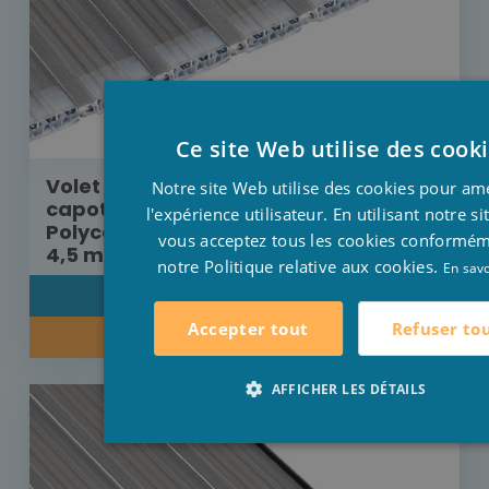
Ce site Web utilise des cook
Volet Aquadeck moteur externe sans
Notre site Web utilise des cookies pour am
capot de protection lames
l'expérience utilisateur. En utilisant notre s
Polycarbonate solaire platinum 8 m x
vous acceptez tous les cookies conformé
4,5 m
notre Politique relative aux cookies.
En savo
DÉTAIL
Refuser to
Accepter tout
RENSEIGNEZ-VOUS SUR NOTRE PRIX
AFFICHER LES DÉTAILS