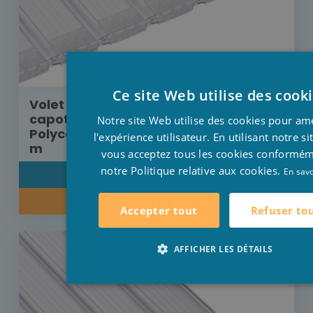
Ce site Web utilise des cook
Volet Aquadeck moteur externe avec
capot de protection lames
Notre site Web utilise des cookies pour am
Polycarbonate transparente 6 m x 3
l'expérience utilisateur. En utilisant notre s
m
vous acceptez tous les cookies conformé
notre Politique relative aux cookies.
En savo
DÉTAIL
RENSEIGNEZ-VOUS SUR NOTRE PRIX
Refuser to
Accepter tout
AFFICHER LES DÉTAILS