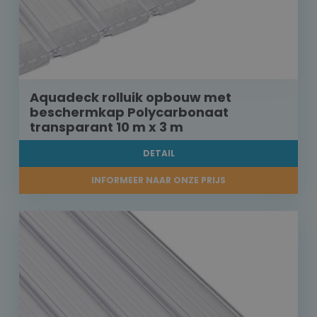
Aquadeck rolluik opbouw met
beschermkap Polycarbonaat
transparant 10 m x 3 m
DETAIL
INFORMEER NAAR ONZE PRIJS