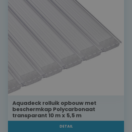
Aquadeck rolluik opbouw met
beschermkap Polycarbonaat
transparant 10 m x 5,5 m
DETAIL