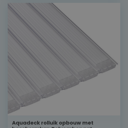
Aquadeck rolluik opbouw met