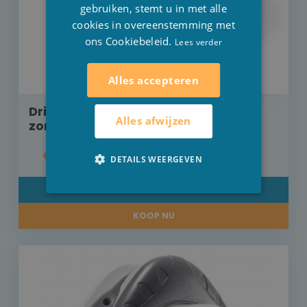
gebruiken, stemt u in met alle
cookies in overeenstemming met
ons Cookiebeleid.
Lees verder
Alles accepteren
Drijvende zwembadlamp Intex op
Alles afwijzen
zonne-energie
€ 23,00
DETAILS WEERGEVEN
DETAIL
KOOP NU