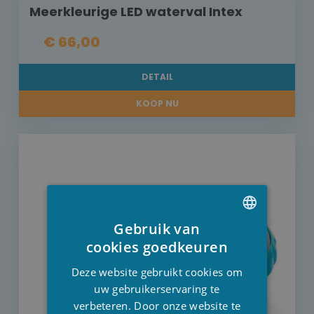
Meerkleurige LED waterval Intex
€ 66,00
DETAIL
KOOP NU
Gebruik van
DUTCH
cookies goedkeuren
FRENCH
Deze website gebruikt cookies om
ENGLISH
uw gebruikerservaring te
verbeteren. Door onze website te