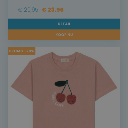
€ 29,95
€ 23,96
DETAIL
KOOP NU
PROMO -20%