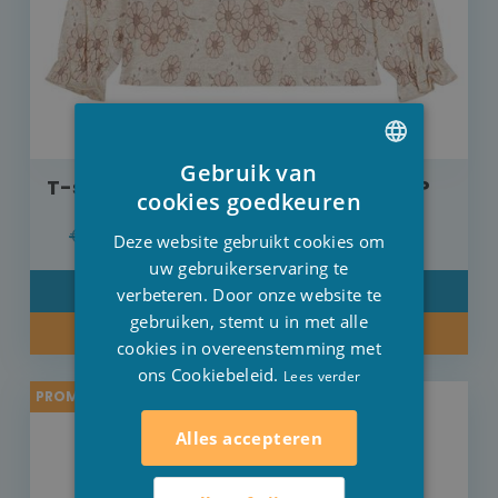
Gebruik van
T-shirt Dirkje A-line bloemen OP=OP
DUTCH
cookies goedkeuren
FRENCH
€ 15,99
€ 12,79
Deze website gebruikt cookies om
ENGLISH
uw gebruikerservaring te
DETAIL
verbeteren. Door onze website te
gebruiken, stemt u in met alle
KOOP NU
cookies in overeenstemming met
ons Cookiebeleid.
Lees verder
PROMO -20%
Alles accepteren