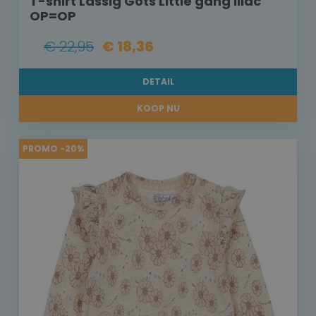
T-shirt Lässig Gots Little gang lilac
OP=OP
€ 22,95
€ 18,36
DETAIL
KOOP NU
PROMO -20%