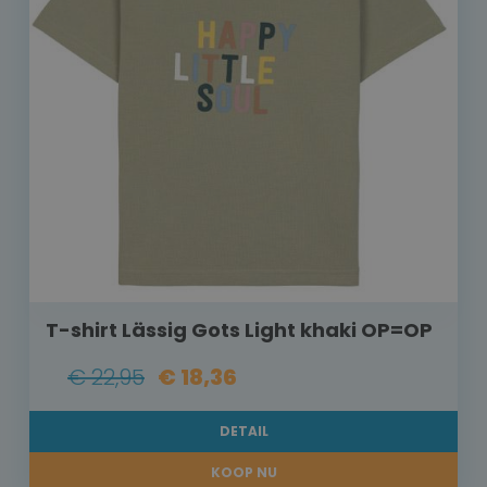
T-shirt Lässig Gots Light khaki OP=OP
€ 22,95
€ 18,36
DETAIL
KOOP NU