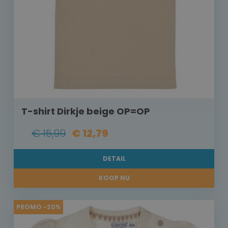
T-shirt Dirkje beige OP=OP
€ 15,99
€ 12,79
DETAIL
KOOP NU
PROMO -20%