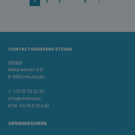
1
2
3
...
5
CONTACTGEGEVENS STESHA
Winkel
Melanedreef 6 D
B-8650 Houthulst
T. +32 51 70 22 93
info@stesha.be
BTW: 0476.673.440
OPENINGSUREN