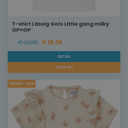
T-shirt Lässig Gots Little gang milky
OP=OP
€ 22,95
€ 18,36
DETAIL
KOOP NU
PROMO -20%