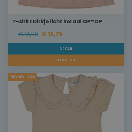
T-shirt Dirkje licht koraal OP=OP
€ 15,99
€ 12,79
DETAIL
KOOP NU
PROMO -20%