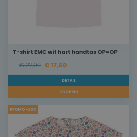
T-shirt EMC wit hart handtas OP=OP
€ 22,00
€ 17,60
DETAIL
KOOP NU
PROMO -20%