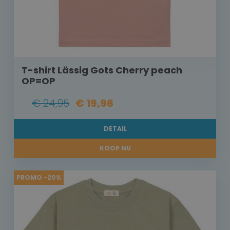
T-shirt Lässig Gots Cherry peach
OP=OP
€ 24,95
€ 19,96
DETAIL
KOOP NU
PROMO -20%