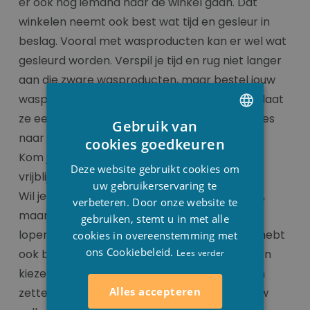
er ook nog iemand naar de winkel gaan. Dat
winkelen neemt ook best wat tijd en gesleur in
beslag. Vooral met wasproducten kan er wel wat
gesleurd worden. Verspil je tijd en rug niet langer
aan die zware wasproducten, maar bestel jouw
wasproducten
online
bij Stesha Wellness en laat
ze eenvoudig bij jou thuis of op een ander adres
Gebruik van
naar keuze leveren.
DUTCH
cookies goedkeuren
Kom je toch liever ‘echt’ winkelen? Dat kan
FRENCH
Deze website gebruikt cookies om
vrijblijvend in onze
winkel
te Houthulst.
ENGLISH
uw gebruikerservaring te
Wil je de producten komen halen in de winkel,
verbeteren. Door onze website te
maar heb je
niet voldoende tijd
om rond te
gebruiken, stemt u in met alle
lopen? Dan kan je de producten die je nodig hebt
cookies in overeenstemming met
ons Cookiebeleid.
ook bestellen en betalen op onze webshop en
Lees verder
kiezen voor de optie afhalen in de winkel. Dan
Alles accepteren
zetten wij de bestelde producten klaar. Als uw