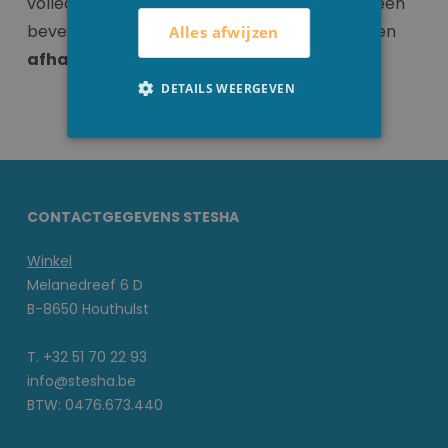
volledige bestelling klaarstaat, sturen wij jou een
bevestigingsmail en kun je de bestelling komen
Alles afwijzen
afhalen
.
DETAILS WEERGEVEN
CONTACTGEGEVENS STESHA
Winkel
Melanedreef 6 D
B-8650 Houthulst
T. +32 51 70 22 93
info@stesha.be
BTW: 0476.673.440