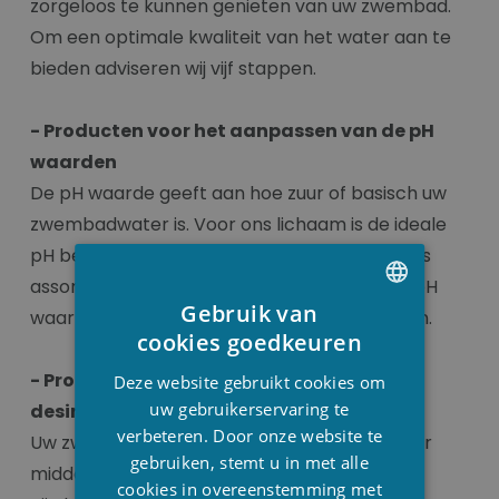
zorgeloos te kunnen genieten van uw zwembad.
Om een optimale kwaliteit van het water aan te
bieden adviseren wij vijf stappen.
- Producten voor het aanpassen van de pH
waarden
De pH waarde geeft aan hoe zuur of basisch uw
zwembadwater is. Voor ons lichaam is de ideale
pH best zo neutraal mogelijk (7,0 - 7,4). In ons
assortiment vind je zowel producten om de pH
Gebruik van
waar te laten stijgen als om die te laten dalen.
DUTCH
cookies goedkeuren
FRENCH
- Producten om uw zwembadwater te
Deze website gebruikt cookies om
ENGLISH
uw gebruikerservaring te
desinfecteren
verbeteren. Door onze website te
Uw zwembadwater kunt u desinfecteren door
gebruiken, stemt u in met alle
middel van chloor of zout.
cookies in overeenstemming met