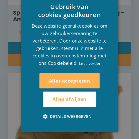
Gebruik van
DUTCH
Spitzner massage olie 190 ml Honing -
cookies goedkeuren
Amyris OP=OP
FRENCH
Deze website gebruikt cookies om
€ 19,00
ENGLISH
uw gebruikerservaring te
verbeteren. Door onze website te
gebruiken, stemt u in met alle
DETAIL
cookies in overeenstemming met
KOOP NU
ons Cookiebeleid.
Lees verder
Alles accepteren
Alles afwijzen
DETAILS WEERGEVEN