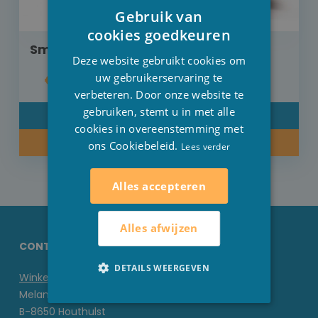
Gebruik van
DUTCH
cookies goedkeuren
Smoby rode scooter OP=OP
FRENCH
Deze website gebruikt cookies om
ENGLISH
uw gebruikerservaring te
€ 32,85
verbeteren. Door onze website te
gebruiken, stemt u in met alle
DETAIL
cookies in overeenstemming met
KOOP NU
ons Cookiebeleid.
Lees verder
Alles accepteren
Alles afwijzen
CONTACTGEGEVENS STESHA
DETAILS WEERGEVEN
Winkel
Melanedreef 6 D
B-8650 Houthulst