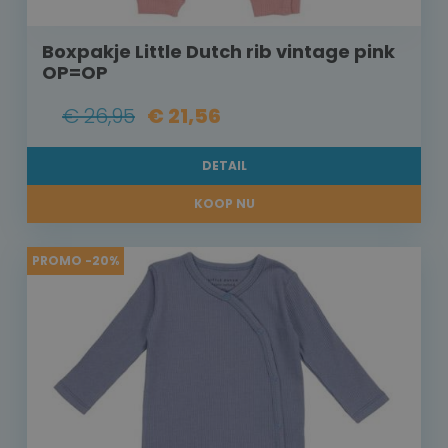
Boxpakje Little Dutch rib vintage pink
OP=OP
€ 26,95
€ 21,56
DETAIL
KOOP NU
PROMO -20%