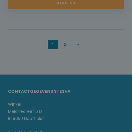
KOOP NU
1
2
CONTACTGEGEVENS STESHA
Winkel
Melanedreef 6 D
B-8650 Houthulst