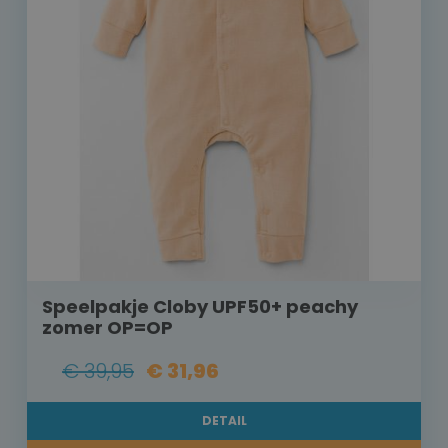
Speelpakje Cloby UPF50+ peachy
zomer OP=OP
€ 39,95
€ 31,96
DETAIL