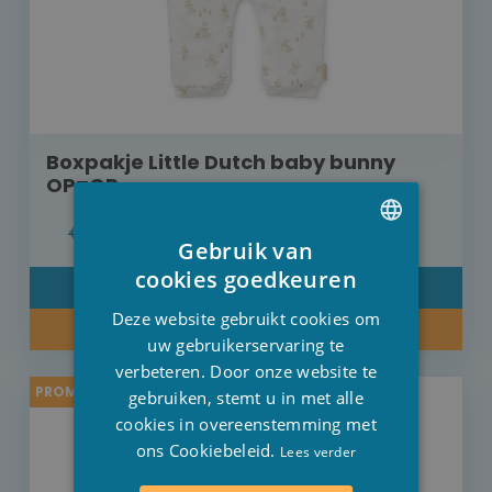
Boxpakje Little Dutch baby bunny
OP=OP
€ 24,95
€ 19,96
Gebruik van
DUTCH
cookies goedkeuren
DETAIL
FRENCH
Deze website gebruikt cookies om
KOOP NU
ENGLISH
uw gebruikerservaring te
verbeteren. Door onze website te
PROMO -20%
gebruiken, stemt u in met alle
cookies in overeenstemming met
ons Cookiebeleid.
Lees verder