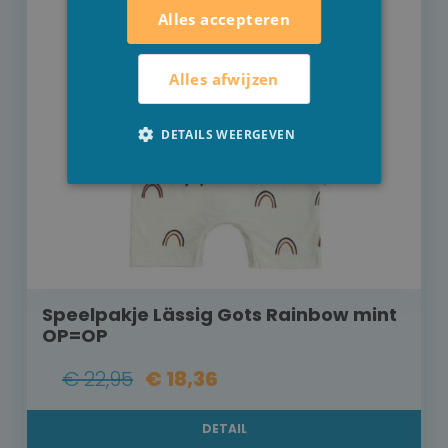
Alles accepteren
Alles afwijzen
DETAILS WEERGEVEN
Speelpakje Lässig Gots Rainbow mint
OP=OP
€ 22,95
€ 18,36
DETAIL