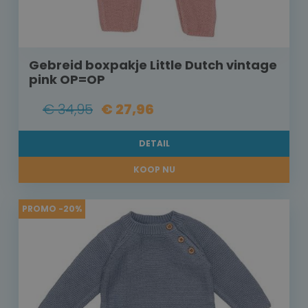
Gebreid boxpakje Little Dutch vintage
pink OP=OP
€ 34,95
€ 27,96
DETAIL
KOOP NU
PROMO -20%