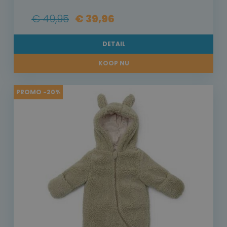
€ 49,95
€ 39,96
DETAIL
KOOP NU
PROMO -20%