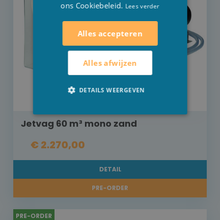
ons Cookiebeleid.
Lees verder
Alles accepteren
Alles afwijzen
DETAILS WEERGEVEN
Jetvag 60 m³ mono zand
€ 2.270,00
DETAIL
PRE-ORDER
PRE-ORDER