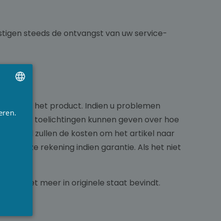
estigen steeds de ontvangst van uw service-
UTCH
rmeld bij het product. Indien u problemen
eren.
e nodige toelichtingen kunnen geven over hoe
RENCH
estuurd zullen de kosten om het artikel naar
NGLISH
voor onze rekening indien garantie. Als het niet
ich niet meer in originele staat bevindt.