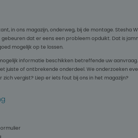
rikant, in ons magazijn, onderweg, bij de montage. Stesha 
euren dat er eens een probleem opduikt. Dat is jammer, m
oed mogelijk op te lossen.
 mogelijk informatie beschikken betreffende uw aanvraag
het juiste of ontbrekende onderdeel. We onderzoeken evene
ich vergist? Liep er iets fout bij ons in het magazijn?
ing
formulier
g