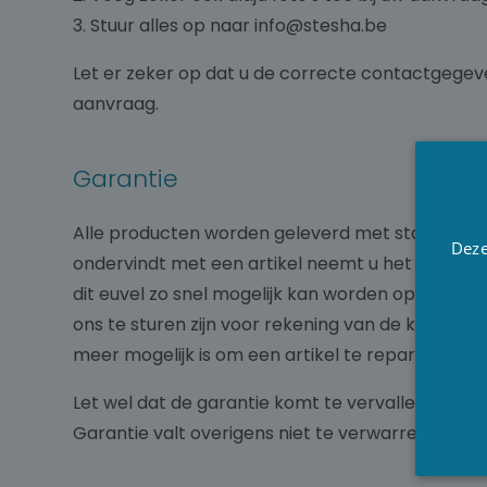
3. Stuur alles op naar info@stesha.be
Let er zeker op dat u de correcte contactgegeve
aanvraag.
Garantie
Alle producten worden geleverd met standaard 2 
Deze
ondervindt met een artikel neemt u het best c
dit euvel zo snel mogelijk kan worden opgelost.
ons te sturen zijn voor rekening van de klant. De
meer mogelijk is om een artikel te repareren, za
Let wel dat de garantie komt te vervallen indien
Garantie valt overigens niet te verwarren met sli