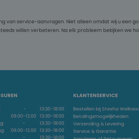
ng van service-aanvragen. Niet alleen omdat wij u een go
teeds willen verbeteren. Na elk probleem bekijken we ho
GSUREN
KLANTENSERVICE
:
-
13:30
-
18:00
Bestellen bij Stesha Wellnes
09.00
-
12.00
13:30
-
18:00
Betalingsmogelijkheden
g:
-
13:30
-
18:00
Verzending & Levering
g:
09.00
-
12.00
13:30
-
18:00
Service & Garantie
-
13:30
-
18:00
Annuleren of Retourneren