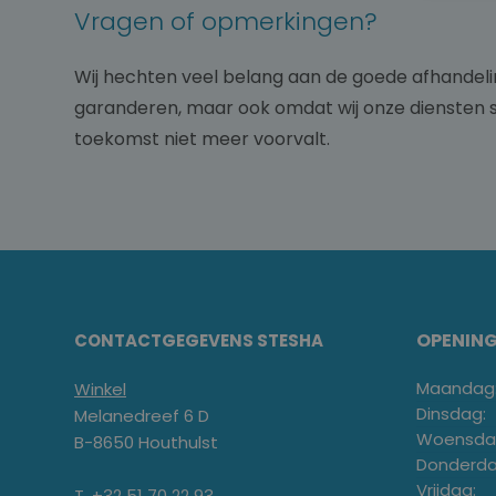
Vragen of opmerkingen?
Wij hechten veel belang aan de goede afhandeli
garanderen, maar ook omdat wij onze diensten s
toekomst niet meer voorvalt.
OPENIN
CONTACTGEGEVENS STESHA
Maandag
Winkel
Dinsdag:
Melanedreef 6 D
Woensda
B-8650 Houthulst
Donderda
Vrijdag:
T. +32 51 70 22 93