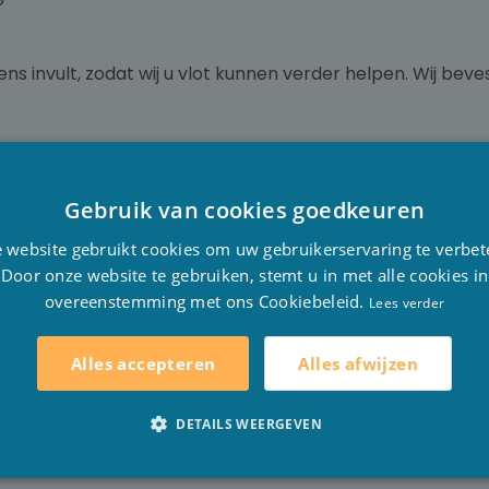
ns invult, zodat wij u vlot kunnen verder helpen. Wij bev
Gebruik van cookies goedkeuren
D
jaar fabrieksgarantie, indien anders wordt dit steeds ve
 website gebruikt cookies om uw gebruikerservaring te verbet
ontact op met Stesha Wellness zodat de medewerkers u d
F
Door onze website te gebruiken, stemt u in met alle cookies in
 Als de goederen voor reparatie naar ons moeten worden g
overeenstemming met ons Cookiebeleid.
E
Lees verder
 reparatie alsook de daarbij horende transportkosten zijn 
l dit door een gelijkwaardig artikel worden vervangen.
Alles afwijzen
Alles accepteren
 er
opzettelijk
schade werd toegebracht of als het product z
DETAILS WEERGEVEN
jtage.