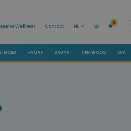
0
Stesha Wellness
Contact
NL
ELGOED
HAMAN
SAUNA
INFRAROOD
SPA
e