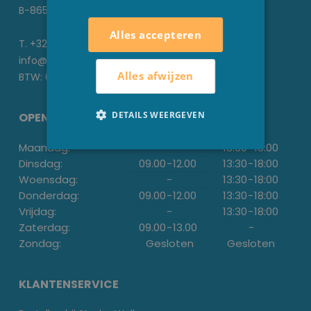
B-8650 Houthulst
Alles accepteren
T. +32 51 70 22 93
info@stesha.be
Alles afwijzen
BTW: 0476.673.440
DETAILS WEERGEVEN
OPENINGSUREN
Maandag:
-
13:30
-
18:00
Dinsdag:
09.00
-
12.00
13:30
-
18:00
Woensdag:
-
13:30
-
18:00
Donderdag:
09.00
-
12.00
13:30
-
18:00
Vrijdag:
-
13:30
-
18:00
Zaterdag:
09.00
-
13.00
-
Zondag:
Gesloten
Gesloten
KLANTENSERVICE