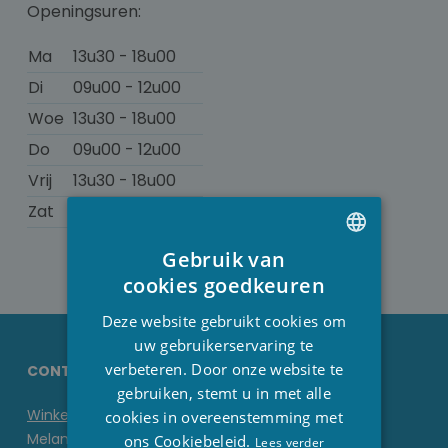
Openingsuren:
Ma
13u30 - 18u00
Di
09u00 - 12u00
Woe
13u30 - 18u00
Do
09u00 - 12u00
Vrij
13u30 - 18u00
Zat
09u00 - 13u00
Gebruik van
DUTCH
cookies goedkeuren
FRENCH
Deze website gebruikt cookies om
ENGLISH
uw gebruikerservaring te
verbeteren. Door onze website te
CONTACTGEGEVENS STESHA
gebruiken, stemt u in met alle
Winkel
cookies in overeenstemming met
Melanedreef 6 D
ons Cookiebeleid.
Lees verder