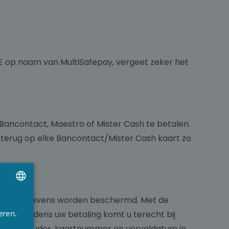
E op naam van MultiSafepay, vergeet zeker het
 Bancontact, Maestro of Mister Cash te betalen.
u terug op elke Bancontact/Mister Cash kaart zo
e kaartgegevens worden beschermd. Met de
UTCH
eren.
alen. Tijdens uw betaling komt u terecht bij
RENCH
uw kaarthouder, kaartnummer en vervaldatum in