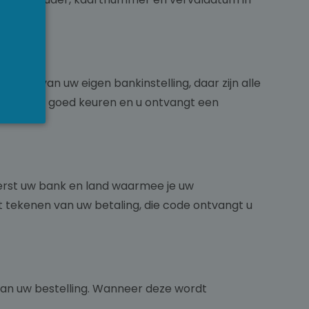
NGLISH
eving van uw eigen bankinstelling, daar zijn alle
de betaling goed keuren en u ontvangt een
erst uw bank en land waarmee je uw
t tekenen van uw betaling, die code ontvangt u
van uw bestelling. Wanneer deze wordt