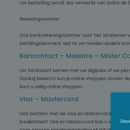
Uw bestelling wordt dus verwerkt van zodra de b
Rekeningnummer
Ons bankrekeningnummer voor het afrekenen van
betalingskenmerk niet te vermelden anders komt 
Bancontact – Maestro – Mister C
Uw bankkaart samen met uw digipass of uw persoo
Dankzij Maestro kun je online shoppen zonder da
kunt u veilig online shoppen.
Visa – Mastercard
Ook betalen met de Visa en Mastercard is eenv
Deze
kredietkaart Visa en Mastercard kan u wereldwijd
onze externe betalingsinstelling MultiSafepay 