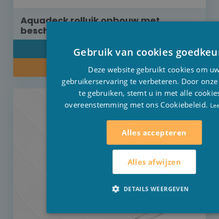
Aquadeck rolluik opbouw met
beschermkap PVC wit 11 x 4,5 m
DETAIL
Gebruik van cookies goedkeu
INFORMEER NAAR ONZE PRIJS
Deze website gebruikt cookies om u
gebruikerservaring te verbeteren. Door onze
te gebruiken, stemt u in met alle cookie
overeenstemming met ons Cookiebeleid.
Le
Alles accepteren
Alles afwijzen
DETAILS WEERGEVEN