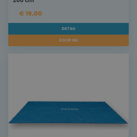
200 cm
€ 19,00
DETAIL
KOOP NU