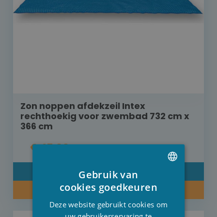
Zon noppen afdekzeil Intex
rechthoekig voor zwembad 732 cm x
366 cm
€ 47,00
DETAIL
Gebruik van
DUTCH
cookies goedkeuren
KOOP NU
FRENCH
Deze website gebruikt cookies om
ENGLISH
uw gebruikerservaring te