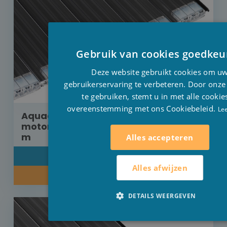
Gebruik van cookies goedkeu
Deze website gebruikt cookies om u
gebruikerservaring te verbeteren. Door onze
te gebruiken, stemt u in met alle cookie
overeenstemming met ons Cookiebeleid.
Le
Aquadeck rolluik inbouw externe
motor Polycarbonaat solar 9 m x 3,5
m
Alles accepteren
DETAIL
Alles afwijzen
INFORMEER NAAR ONZE PRIJS
DETAILS WEERGEVEN